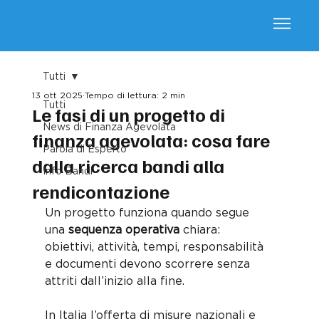
Tutti
13 ott 2025
Tempo di lettura: 2 min
Tutti
Le fasi di un progetto di
News di Finanza Agevolata
finanza agevolata: cosa fare
Parola di Esperto
dalla ricerca bandi alla
Info Bandi
rendicontazione
Un progetto funziona quando segue 
una 
sequenza operativa
 chiara: 
obiettivi, attività, tempi, responsabilità 
e documenti devono scorrere senza 
attriti dall’inizio alla fine. 
In Italia l’offerta di misure nazionali e 